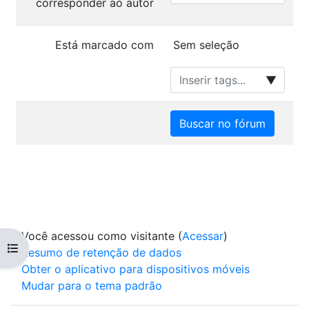
corresponder ao autor
Itens selecionados:
Está marcado com
Sem seleção
▼
Buscar no fórum
Você acessou como visitante (
Acessar
)
Abrir índice do curso
Resumo de retenção de dados
Obter o aplicativo para dispositivos móveis
Mudar para o tema padrão