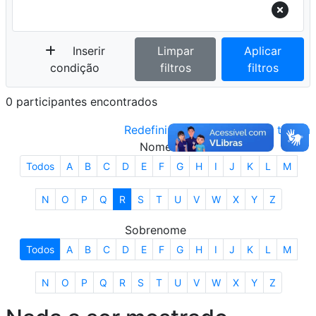
Inserir
Limpar
Aplicar
condição
filtros
filtros
0 participantes encontrados
Redefinir as preferências da tabela
Nome
Todos
A
B
C
D
E
F
G
H
I
J
K
L
M
N
O
P
Q
R
S
T
U
V
W
X
Y
Z
Sobrenome
Todos
A
B
C
D
E
F
G
H
I
J
K
L
M
N
O
P
Q
R
S
T
U
V
W
X
Y
Z