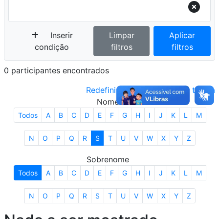
Inserir
Limpar
Aplicar
condição
filtros
filtros
0 participantes encontrados
Redefinir as preferências da tabela
Nome
Todos
A
B
C
D
E
F
G
H
I
J
K
L
M
N
O
P
Q
R
S
T
U
V
W
X
Y
Z
Sobrenome
Todos
A
B
C
D
E
F
G
H
I
J
K
L
M
N
O
P
Q
R
S
T
U
V
W
X
Y
Z