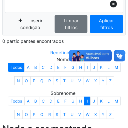
Inserir
Limpar
Aplicar
condição
filtros
filtros
0 participantes encontrados
Redefinir as preferências da tabela
Nome
Todos
A
B
C
D
E
F
G
H
I
J
K
L
M
N
O
P
Q
R
S
T
U
V
W
X
Y
Z
Sobrenome
Todos
A
B
C
D
E
F
G
H
I
J
K
L
M
N
O
P
Q
R
S
T
U
V
W
X
Y
Z