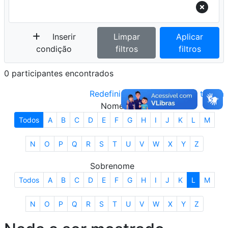
Inserir
Limpar
Aplicar
condição
filtros
filtros
0 participantes encontrados
Redefinir as preferências da tabela
Nome
Todos
A
B
C
D
E
F
G
H
I
J
K
L
M
N
O
P
Q
R
S
T
U
V
W
X
Y
Z
Sobrenome
Todos
A
B
C
D
E
F
G
H
I
J
K
L
M
N
O
P
Q
R
S
T
U
V
W
X
Y
Z